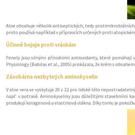
Aloe obsahuje několik antiseptických, tedy protimikrobiálních, l
proto používá například v přípravcích určených proti atopick
Účinně bojuje proti vráskám
Fenoly jsou silnými přírodními antioxidanty, které pomáhají v
Physiology (Babilas et al., 2005) prokázala, že krém s obsahem 
Zásobárna nezbytných aminokyselin
V aloe vera se vyskytuje 20 z 22 pro lidské tělo nepostradateln
např. v potravě. Aminokyseliny jsou důležitými stavebními kam
produkují kolagenová a elastinová vlákna. Díky tomu je pokožka