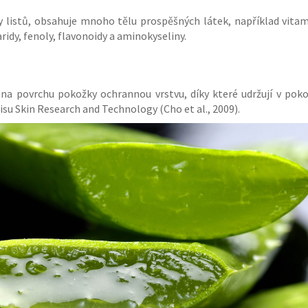
497 Kč
195 Kč
y listů, obsahuje mnoho tělu prospěšných látek, například vitamín
Původně:
710 Kč
ridy, fenoly, flavonoidy a aminokyseliny.
na povrchu pokožky ochrannou vrstvu, díky které udržují v pokož
isu Skin Research and Technology (Cho et al., 2009).