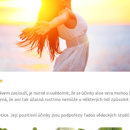
ce
vem zaslouží, je nutné si uvědomit, že se účinky aloe vera mohou l
amená, že ani tak úžasná rostlina nemůže u některých lidí způsobit
ce. Její pozitivní účinky jsou podpořeny řadou vědeckých studií