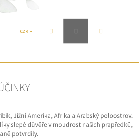
Hledat
Přihlášení
Nákupní
TY
KONTAKT
CZK
HODNOCENÍ OBCHOD
košík
ÚČINKY
bik, Jižní Amerika, Afrika a Arabský poloostrov.
 díky slepé důvěře v moudrost našich prapředků,
aně potvrdily.
GAN & OPUNCIE