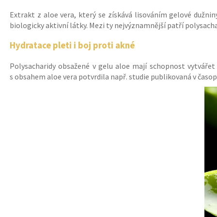
434 Kč
Extrakt z aloe vera, který se získává lisováním gelové dužnin
Původně:
620 Kč
biologicky aktivní látky. Mezi ty nejvýznamnější patří polysacha
Hydratace pleti i boj proti akné
Polysacharidy obsažené v gelu aloe mají schopnost vytvářet 
s obsahem aloe vera potvrdila např. studie publikovaná v časop