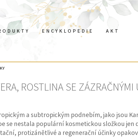
RODUKTY
ENCYKLOPEDIE
AKTUALI
Co potřebujete najít?
HLEDAT
NKY
VERA, ROSTLINA SE ZÁZRAČNÝMI 
Doporučujeme
tropickým a subtropickým podnebím, jako jsou Kari
Aloe se nestala populární kosmetickou složkou jen
tační, protizánětlivé a regenerační účinky opakov
PLEŤOVÉ SÉRUM ARGAN & OPUNCIE
SPRCHOVÝ GEL AR