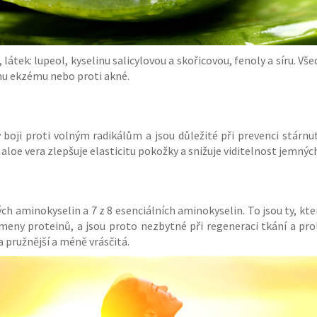
átek: lupeol, kyselinu salicylovou a skořicovou, fenoly a síru. Všech
ému ekzému nebo proti akné.
 boji proti volným radikálům a jsou důležité při prevenci stárn
aloe vera zlepšuje elasticitu pokožky a snižuje viditelnost jemnýc
ých aminokyselin a 7 z 8 esenciálních aminokyselin. To jsou ty, k
eny proteinů, a jsou proto nezbytné při regeneraci tkání a prol
 pružnější a méně vrásčitá.