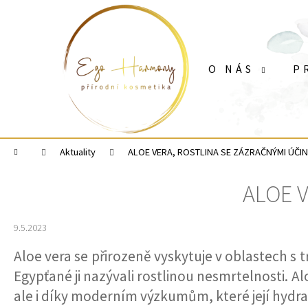
K
Přejít
o
na
Zpět
Zpět
obsah
š
do
do
í
O NÁS
P
k
obchodu
obchodu
Domů
Aktuality
ALOE VERA, ROSTLINA SE ZÁZRAČNÝMI ÚČI
ALOE 
9.5.2023
Aloe vera se přirozeně vyskytuje v oblastech s 
Egypťané ji nazývali rostlinou nesmrtelnosti. 
ale i díky moderním výzkumům, které její hydra
VYŽIVUJÍCÍ KRÉM ARGAN & OPUNCIE