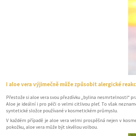
I aloe vera výjimečně může způsobit alergické reak
Přestože si aloe vera svou přezdívku „bylina nesmrtelnosti“ prá
Aloe je ideální i pro péči o velmi citlivou pleť. To však nezn
syntetické složce používané v kosmetickém průmyslu.
V každém případě je aloe vera velmi prospěšná nejen v kosmeti
pokožku, aloe vera může být skvělou volbou.