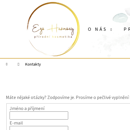
K
Přejít
o
na
Zpět
Zpět
obsah
š
do
do
í
O NÁS
P
k
obchodu
obchodu
Domů
Kontakty
Máte nějaké otázky? Zodpovíme je. Prosíme o pečlivé vyplnění 
Jméno a příjmení
E-mail
VYŽIVUJÍCÍ KRÉM ARGAN & OPUNCIE